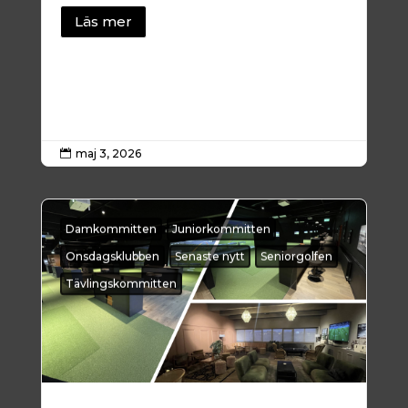
Läs mer
maj 3, 2026

Damkommitten
Juniorkommitten
Onsdagsklubben
Senaste nytt
Seniorgolfen
Tävlingskommitten