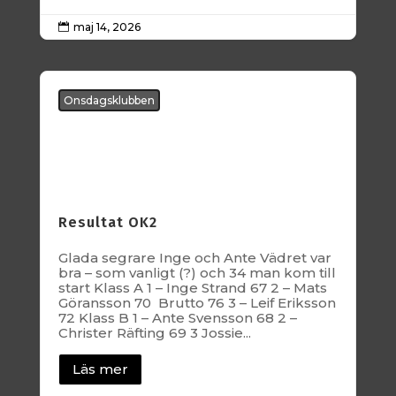
maj 14, 2026

Onsdagsklubben
Resultat OK2
Glada segrare Inge och Ante Vädret var
bra – som vanligt (?) och 34 man kom till
start Klass A 1 – Inge Strand 67 2 – Mats
Göransson 70 Brutto 76 3 – Leif Eriksson
72 Klass B 1 – Ante Svensson 68 2 –
Christer Räfting 69 3 Jossie...
Läs mer