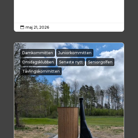
maj 21, 2026

Damkommitten
Juniorkommitten
Onsdagsklubben
Senaste nytt
Seniorgolfen
Tävlingskommitten