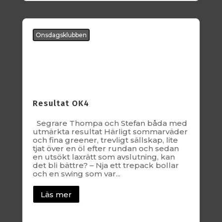
Onsdagsklubben
Resultat OK4
Segrare Thompa och Stefan båda med
utmärkta resultat Härligt sommarväder
och fina greener, trevligt sällskap, lite
tjat över en öl efter rundan och sedan
en utsökt laxrätt som avslutning, kan
det bli bättre? – Nja ett trepack bollar
och en swing som var...
Läs mer