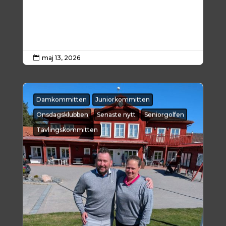
maj 13, 2026

Damkommitten
Juniorkommitten
Onsdagsklubben
Senaste nytt
Seniorgolfen
Tävlingskommitten