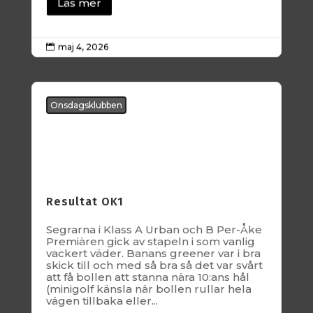
Läs mer
maj 4, 2026

Onsdagsklubben
Resultat OK1
Segrarna i Klass A Urban och B Per-Åke
Premiären gick av stapeln i som vanlig
vackert väder. Banans greener var i bra
skick till och med så bra så det var svårt
att få bollen att stanna nära 10:ans hål
(minigolf känsla när bollen rullar hela
vägen tillbaka eller...