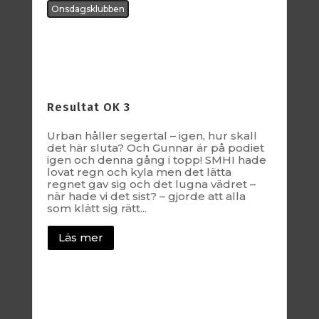
Onsdagsklubben
Resultat OK 3
Urban håller segertal – igen, hur skall
det här sluta? Och Gunnar är på podiet
igen och denna gång i topp! SMHI hade
lovat regn och kyla men det lätta
regnet gav sig och det lugna vädret –
när hade vi det sist? – gjorde att alla
som klätt sig rätt...
Läs mer