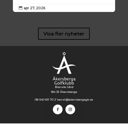
apr 27, 2026

Visa fler nyheter
Bränsle Gård
184 33 Åkersberga
08-540 691 70 //
kansli@akersbergagk.se